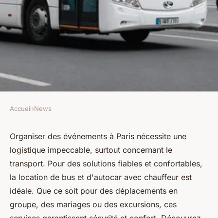
Accueil
›
News
NEWS
Location car paris : bus et
Organiser des événements à Paris nécessite une
logistique impeccable, surtout concernant le
autocars avec chauffeur
transport. Pour des solutions fiables et confortables,
la location de bus et d'autocar avec chauffeur est
Mathilde
•
29 août 2024
•
4 min de lecture
idéale. Que ce soit pour des déplacements en
groupe, des mariages ou des excursions, ces