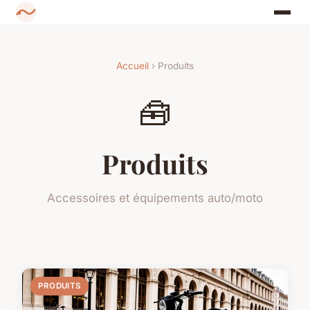
Accueil
› Produits
🧰
Produits
Accessoires et équipements auto/moto
PRODUITS