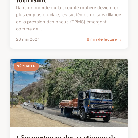
Dans un monde où la sécurité routière devient de
plus en plus cruciale, les systèmes de surveillance
de la pression des pneus (TPMS) émergent
comme de...
28 mai 2024
8 min de lecture →
SÉCURITÉ
L'importance des systèmes de