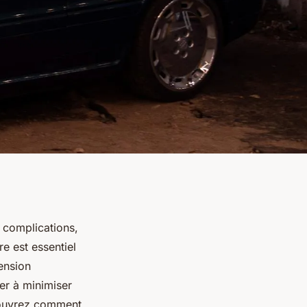
 complications,
e est essentiel
ension
der à minimiser
écouvrez comment