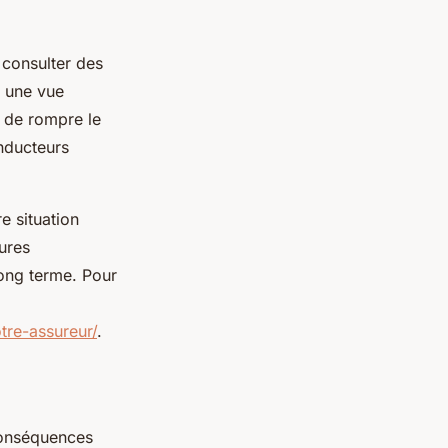
 consulter des
r une vue
e de rompre le
onducteurs
e situation
ures
long terme. Pour
re-assureur/
.
conséquences