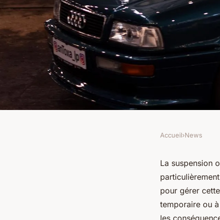
Accueil
›
News
NEWS
Suspension ou retra
La suspension o
particulièremen
assurance : les déma
pour gérer cett
temporaire ou à 
les conséquence