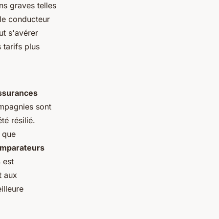
ons graves telles
 le conducteur
ut s'avérer
tarifs plus
ssurances
ompagnies sont
é résilié.
s que
mparateurs
s
est
t aux
illeure