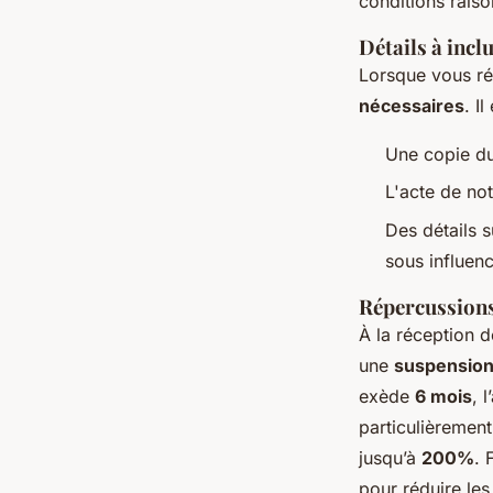
conditions raiso
Détails à incl
Lorsque vous réd
nécessaires
. I
Une copie d
L'acte de not
Des détails s
sous influen
Répercussions
À la réception d
une
suspension
exède
6 mois
, 
particulièrement
jusqu’à
200%
. 
pour réduire les