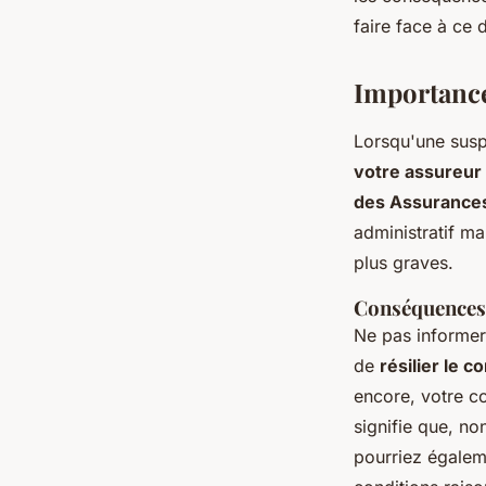
Mathilde
•
3 novembre 2024
•
6 min de lecture
faire face à ce 
Importance 
Lorsqu'une suspe
votre assureur
des Assurance
administratif m
plus graves.
Conséquences 
Ne pas informer
de
résilier le 
encore, votre c
signifie que, n
pourriez égalem