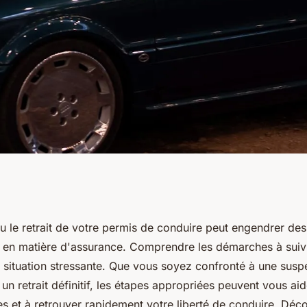
it de permis
u le retrait de votre permis de conduire peut engendrer des
t en matière d'assurance. Comprendre les démarches à suivr
rches à suivre
e situation stressante. Que vous soyez confronté à une susp
un retrait définitif, les étapes appropriées peuvent vous ai
s et à retrouver rapidement votre liberté de conduire. D