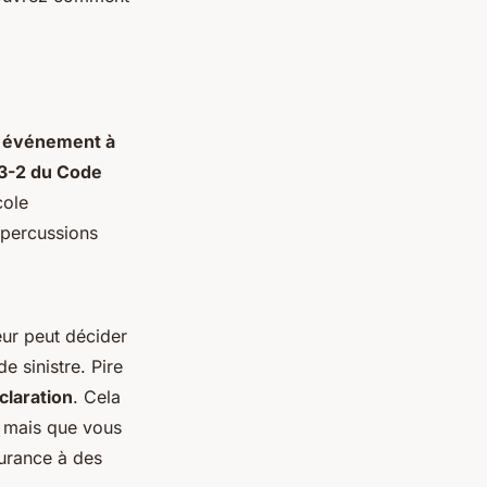
t événement à
13-2 du Code
cole
épercussions
ur peut décider
 sinistre. Pire
claration
. Cela
, mais que vous
surance à des