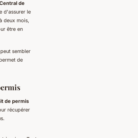
Central de
e d'assurer le
à deux mois,
ur être en
peut sembler
 permet de
.
permis
ait de permis
our récupérer
us.