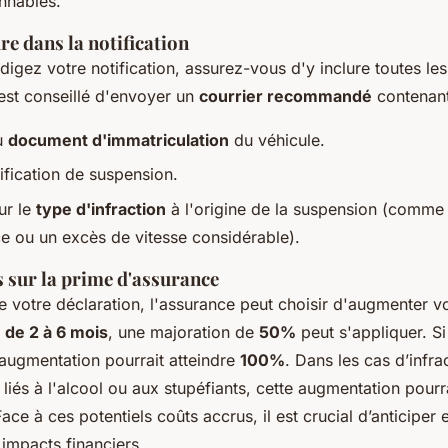
nnables.
ure dans la notification
igez votre notification, assurez-vous d'y inclure toutes le
l est conseillé d'envoyer un
courrier recommandé
contenant
u
document d'immatriculation
du véhicule.
ification de suspension.
ur le
type d'infraction
à l'origine de la suspension (comme
ce ou un excès de vitesse considérable).
 sur la prime d'assurance
e votre déclaration, l'assurance peut choisir d'augmenter v
 de 2 à 6 mois
, une majoration de
50%
peut s'appliquer. Si
l’augmentation pourrait atteindre
100%
. Dans les cas d’infra
 liés à l'alcool ou aux stupéfiants, cette augmentation pourra
Face à ces potentiels coûts accrus, il est crucial d’anticiper e
 impacts financiers.