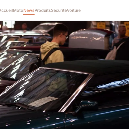
Accueil
Moto
News
Produits
Sécurité
Voiture