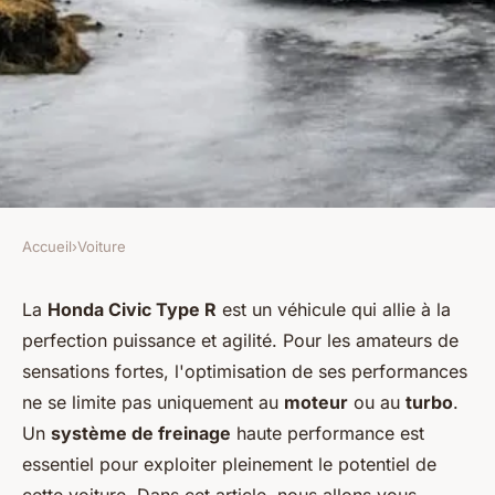
Accueil
›
Voiture
VOITURE
Comment choisir et installer
La
Honda Civic Type R
est un véhicule qui allie à la
perfection puissance et agilité. Pour les amateurs de
un système de freinage haute
sensations fortes, l'optimisation de ses performances
performance sur une Honda
ne se limite pas uniquement au
moteur
ou au
turbo
.
Civic Type R ?
Un
système de freinage
haute performance est
essentiel pour exploiter pleinement le potentiel de
Mathilde
•
28 mai 2024
•
5 min de lecture