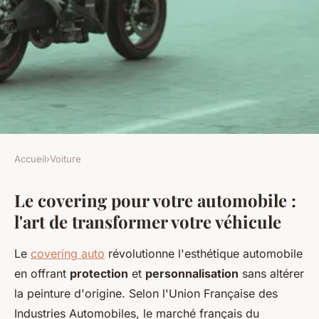
Accueil
›
Voiture
VOITURE
Le covering pour votre automobile :
Le covering auto : redonnez
l'art de transformer votre véhicule
vie à votre style rétro
Le
covering auto
révolutionne l'esthétique automobile
Mathilde
•
20 novembre 2025
•
7 min de lecture
en offrant
protection
et
personnalisation
sans altérer
la peinture d'origine. Selon l'Union Française des
Industries Automobiles, le marché français du